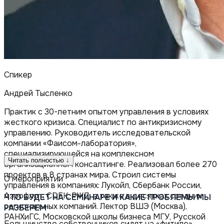
Спикер
Андрей Тысленко
Практик с 30-летним опытом управления в условиях
жесткого кризиса. Специалист по антикризисному
управлению. Руководитель исследовательской
компании «Фаисом-лаборатория»,
специализирующейся на комплексном
Читать полностью ↓
организационном консалтинге. Реализовал более 270
проектов в 8 странах мира. Строил системы
О мероприятии
управления в компаниях: Лукойл, Сбербанк России,
Аэрофлот, CDEK, РЖД, а также в десятках средних
ЧТО БУДЕТ НА СЕМИНАРЕ И КАКИЕ ПРОБЛЕМЫ МЫ
региональных компаний. Лектор ВШЭ (Москва),
РАЗБЕРЕМ
РАНХиГС, Московской школы бизнеса МГУ, Русской
Большинство собственников сидят на «фитиле»