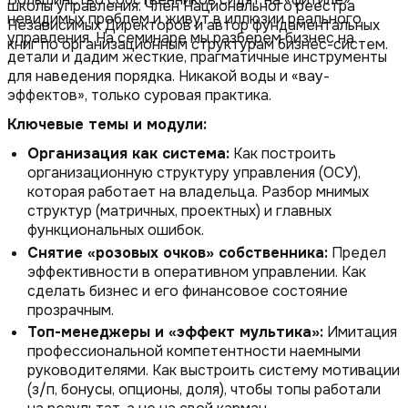
школы управления. Член Национального реестра
невидимых проблем и живут в иллюзии реального
Независимых Директоров и автор фундаментальных
управления. На семинаре мы разберем бизнес на
книг по организационным структурам бизнес-систем.
детали и дадим жесткие, прагматичные инструменты
для наведения порядка. Никакой воды и «вау-
эффектов», только суровая практика.
Ключевые темы и модули:
Организация как система:
Как построить
организационную структуру управления (ОСУ),
которая работает на владельца. Разбор мнимых
структур (матричных, проектных) и главных
функциональных ошибок.
Снятие «розовых очков» собственника:
Предел
эффективности в оперативном управлении. Как
сделать бизнес и его финансовое состояние
прозрачным.
Топ-менеджеры и «эффект мультика»:
Имитация
профессиональной компетентности наемными
руководителями. Как выстроить систему мотивации
(з/п, бонусы, опционы, доля), чтобы топы работали