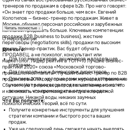
тренеров по продажам в сфере b2b. Про него говорят:
«Он знает про продажи больше, чем все». Евгений
Колотилов — бизнес-тренер по продажам. Живет в
Москве, обучает персонал российских и зарубежных
Читать полностью ↓
компаний продавать больше. Ключевые компетенции:
продажи B2B (business to business), жесткие
О мероприятии
переговоры (negotiations skills), продажи по высоким
ценам. Тренер-практик. Вас будет обучать
Для кого:
ПРОДАВЕЦ, а не психолог, консультант или
Для топ менеджеров, акционеров и владельцев
маркетолог. Лидер рейтинга ТОП «10 Лучшие бизнес-
компании.
практики 2020» союза «Московской торгово-
Для генеральных и финансовых директоров.
промышленной палаты». Лучший бизнес-тренер по B2B
Для первых лиц, которые сами непосредственно не
продажам в 2019 году по версии журнала «Управление
участвуют в процессе продаж компании, но хотят
Сбытом». На тренингах дается только конкретика: что
понимать, что происходит в отделе продаж.
и как сказать конкретному клиенту в конкретной
ситуации. Никакой воды, никаких заумных
Что Вы получите:
психологических теорий, всё по сути.
Получите конкретные инструменты для улучшения
стратегии компании и быстрого роста ваших
продаж.
Уже на следующий день сможете начать внедрять