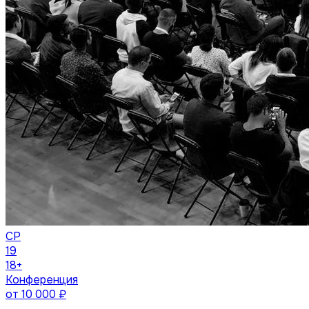
СР
19
18+
Конференция
от
10 000
₽